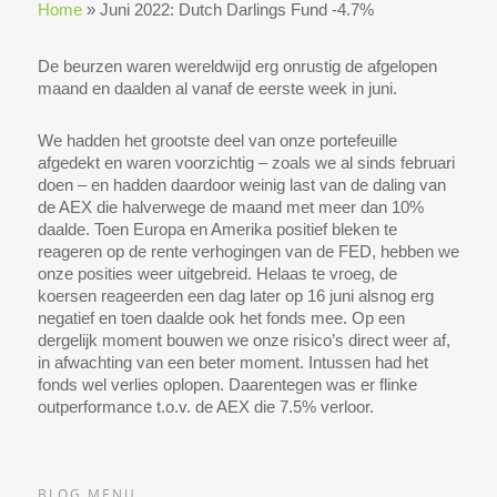
Home
»
Juni 2022: Dutch Darlings Fund -4.7%
De beurzen waren wereldwijd erg onrustig de afgelopen
maand en daalden al vanaf de eerste week in juni.
We hadden het grootste deel van onze portefeuille
afgedekt en waren voorzichtig – zoals we al sinds februari
doen – en hadden daardoor weinig last van de daling van
de AEX die halverwege de maand met meer dan 10%
daalde. Toen Europa en Amerika positief bleken te
reageren op de rente verhogingen van de FED, hebben we
onze posities weer uitgebreid. Helaas te vroeg, de
koersen reageerden een dag later op 16 juni alsnog erg
negatief en toen daalde ook het fonds mee. Op een
dergelijk moment bouwen we onze risico’s direct weer af,
in afwachting van een beter moment. Intussen had het
fonds wel verlies oplopen. Daarentegen was er flinke
outperformance t.o.v. de AEX die 7.5% verloor.
BLOG MENU