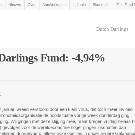
s
Nieuws
Over
Aan/Verkopen
Lijfrente
Stamrecht
Elite Fun
Dutch Darlings
Darlings Fund: -4,94%
%
 januari wreed verstoord door een klein virus, dat toch meer invloed
zondheidsorganisatie de noodsituatie vorige week donderdag ging
jging. Wij gingen met deze stijging mee, maar kregen vrijdag helaas h
e) gevolgen voor de wereldeconomie hoger gingen inschatten dan
selingen doorgevoerd; alleen onze posities in onder andere Galapago