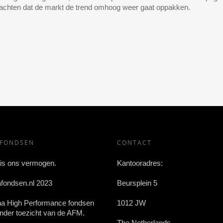
chten dat de markt de trend omhoog weer gaat oppakken.
AFONDSEN
CONTACT
 is ons vermogen.
Kantooradres:
afondsen.nl 2023
Beursplein 5
ha High Performance fondsen
1012 JW
nder toezicht van de AFM.
The Netherlands