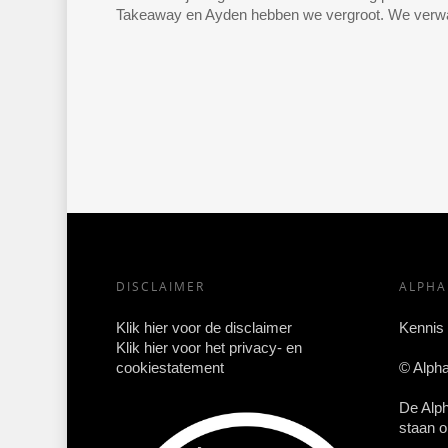
Takeaway en Ayden hebben we vergroot. We verwa
DISCLAIMER
ALPH
Klik hier voor de disclaimer
Kennis
Klik hier voor het privacy- en
cookiestatement
© Alph
De Alp
staan o