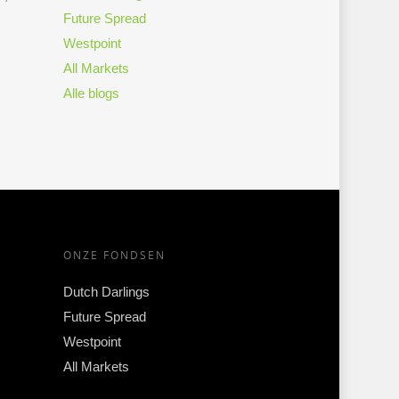
Future Spread
Westpoint
All Markets
Alle blogs
ONZE FONDSEN
Dutch Darlings
Future Spread
Westpoint
All Markets