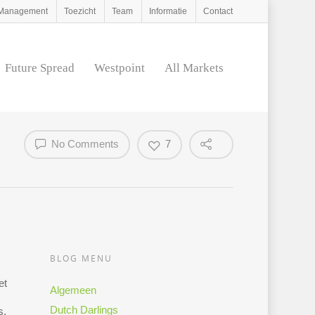
d Management
Toezicht
Team
Informatie
Contact
Future Spread
Westpoint
All Markets
No Comments
7
BLOG MENU
et
Algemeen
Dutch Darlings
s,