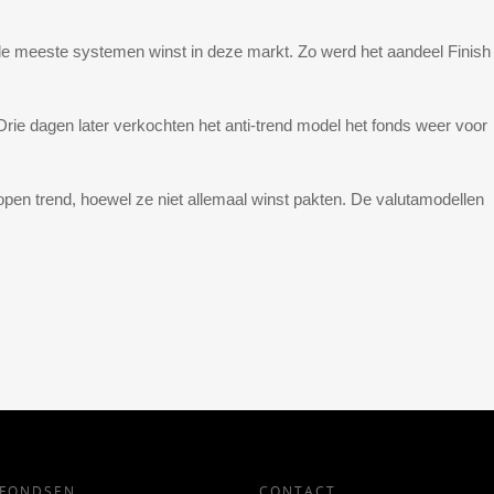
 de meeste systemen winst in deze markt. Zo werd het aandeel Finish
 Drie dagen later verkochten het anti-trend model het fonds weer voor
lopen trend, hoewel ze niet allemaal winst pakten. De valutamodellen
AFONDSEN
CONTACT