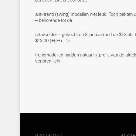
anti-trend (swing) modellen niet leuk. Toch pakten
– behorende tot de
retailsector – gekocht op 8 januari rond de $12,50.
$13,30 (+6%). De
trendmodellen hadden natuurlijk profijt van de afge
verloren licht.
DISCLAIMER
ALPH