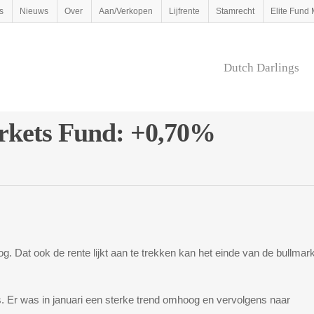
s
Nieuws
Over
Aan/Verkopen
Lijfrente
Stamrecht
Elite Fun
Dutch Darlings
arkets Fund: +0,70%
Dat ook de rente lijkt aan te trekken kan het einde van de bullmark
is. Er was in januari een sterke trend omhoog en vervolgens naar