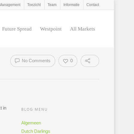
d Management
Toezicht
Team
Informatie
Contact
Future Spread
Westpoint
All Markets
No Comments
0
t in
BLOG MENU
Algemeen
Dutch Darlings