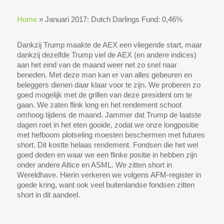
Home
»
Januari 2017: Dutch Darlings Fund: 0,46%
Dankzij Trump maakte de AEX een vliegende start, maar
dankzij dezelfde Trump viel de AEX (en andere indices)
aan het eind van de maand weer net zo snel naar
beneden. Met deze man kan er van alles gebeuren en
beleggers dienen daar klaar voor te zijn. We proberen zo
goed mogelijk met de grillen van deze president om te
gaan. We zaten flink long en het rendement schoot
omhoog tijdens de maand. Jammer dat Trump de laatste
dagen roet in het eten gooide, zodat we onze longpositie
met hefboom plotseling moesten beschermen met futures
short. Dit kostte helaas rendement. Fondsen die het wel
goed deden en waar we een flinke positie in hebben zijn
onder andere Altice en ASML. We zitten short in
Wereldhave. Hierin verkeren we volgens AFM-register in
goede kring, want ook veel buitenlandse fondsen zitten
short in dit aandeel.