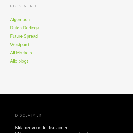
BLOG MENU
Algemeen
Dutch Darlings
Future Spread
Westpoint
All Markets
Alle blogs
DISCLAIMER
Klik hier voor de disclaimer