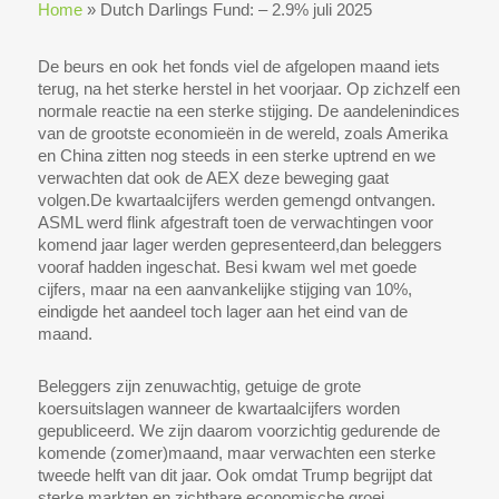
Home
»
Dutch Darlings Fund: – 2.9% juli 2025
De beurs en ook het fonds viel de afgelopen maand iets
terug, na het sterke herstel in het voorjaar. Op zichzelf een
normale reactie na een sterke stijging. De aandelenindices
van de grootste economieën in de wereld, zoals Amerika
en China zitten nog steeds in een sterke uptrend en we
verwachten dat ook de AEX deze beweging gaat
volgen.De kwartaalcijfers werden gemengd ontvangen.
ASML werd flink afgestraft toen de verwachtingen voor
komend jaar lager werden gepresenteerd,dan beleggers
vooraf hadden ingeschat. Besi kwam wel met goede
cijfers, maar na een aanvankelijke stijging van 10%,
eindigde het aandeel toch lager aan het eind van de
maand.
Beleggers zijn zenuwachtig, getuige de grote
koersuitslagen wanneer de kwartaalcijfers worden
gepubliceerd. We zijn daarom voorzichtig gedurende de
komende (zomer)maand, maar verwachten een sterke
tweede helft van dit jaar. Ook omdat Trump begrijpt dat
sterke markten en zichtbare economische groei