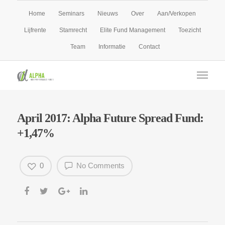
Home
Seminars
Nieuws
Over
Aan/Verkopen
Lijfrente
Stamrecht
Elite Fund Management
Toezicht
Team
Informatie
Contact
April 2017: Alpha Future Spread Fund:
+1,47%
0
No Comments