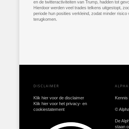
en de twitteractiviteiten van Trump, hadden tot ge
Hierdoor werden veel trades telkens uitgestopt, zo
periode hun posities verkleind, zodat minder risico 
terugkomen.
DISCLAIMER
ALPH
Klik hier voor de disclaimer
Kennis
Klik hier voor het privacy- en
cookiestatement
© Alph
De Alp
staan o