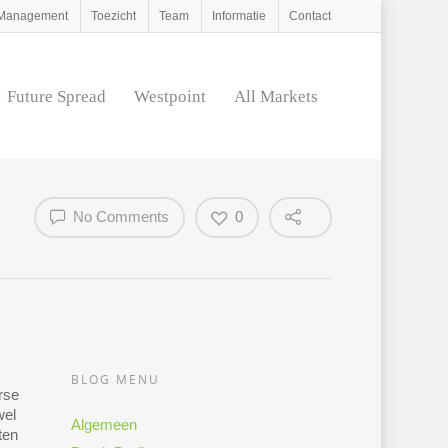
d Management
Toezicht
Team
Informatie
Contact
Future Spread
Westpoint
All Markets
No Comments
0
BLOG MENU
rse
wel
Algemeen
ten