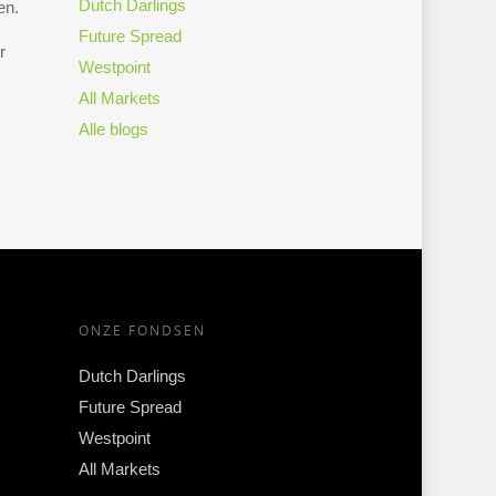
Dutch Darlings
en.
Future Spread
r
Westpoint
All Markets
Alle blogs
ONZE FONDSEN
Dutch Darlings
Future Spread
Westpoint
All Markets