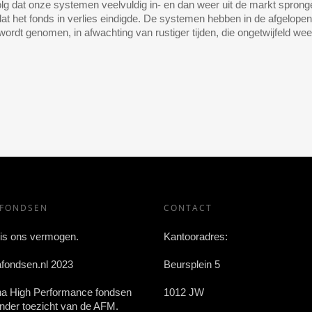
volg dat onze systemen veelvuldig in- en dan weer uit de markt sprong
dat het fonds in verlies eindigde. De systemen hebben in de afgelopen
wordt genomen, in afwachting van rustiger tijden, die ongetwijfeld wee
AFONDSEN
CONTACT
 is ons vermogen.
Kantooradres:
afondsen.nl 2023
Beursplein 5
ha High Performance fondsen
1012 JW
nder toezicht van de AFM.