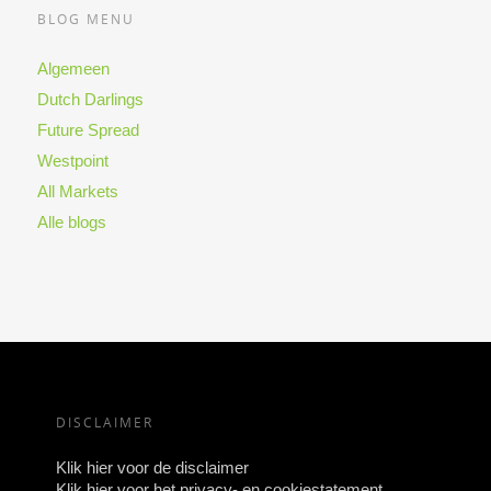
BLOG MENU
Algemeen
Dutch Darlings
Future Spread
Westpoint
All Markets
Alle blogs
DISCLAIMER
Klik hier voor de disclaimer
Klik hier voor het privacy- en cookiestatement