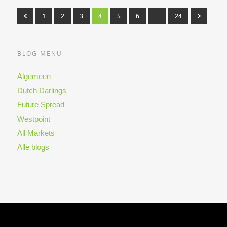
1
2
3
4
5
6
…
24
BLOG MENU
Algemeen
Dutch Darlings
Future Spread
Westpoint
All Markets
Alle blogs